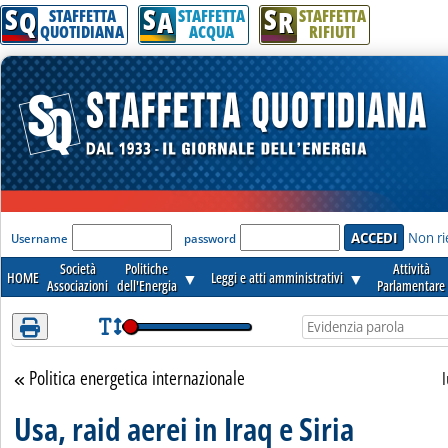
S
S
S
Attenzione! Esegui l'accesso per lèggere interamente la notizia.
Q
A
R
STAFFETTA
STAFFETTA
STAFFETTA
QUOTIDIANA
ACQUA
RIFIUTI
'Modulo Login per accedere'
Non ri
Username
password
Società
Politiche
Attività
HOME
▼
Leggi e atti amministrativi
▼
Associazioni
dell'Energia
Parlamentare
Politica energetica internazionale
Torna alla sezione
Usa, raid aerei in Iraq e Siria