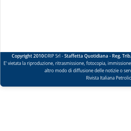
Copyright 2010
©RIP Srl -
Staffetta Quotidiana - Reg. Tri
E' vietata la riproduzione, ritrasmissione, fotocopia, immissione 
altro modo di diffusione delle notizie o ser
Rivista Italiana Petrol