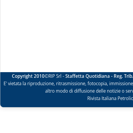
Copyright 2010
©RIP Srl -
Staffetta Quotidiana - Reg. Tri
E' vietata la riproduzione, ritrasmissione, fotocopia, immissione 
altro modo di diffusione delle notizie o ser
Rivista Italiana Petrol