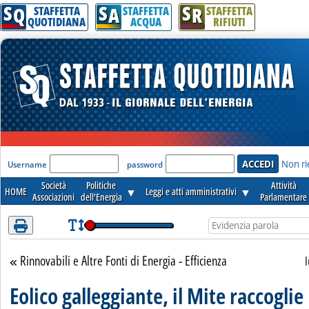
S
S
S
Attenzione! Esegui l'accesso per lèggere interamente la notizia.
Q
A
R
STAFFETTA
STAFFETTA
STAFFETTA
QUOTIDIANA
ACQUA
RIFIUTI
'Modulo Login per accedere'
Non ri
Username
password
Società
Politiche
Attività
HOME
▼
Leggi e atti amministrativi
▼
Associazioni
dell'Energia
Parlamentare
Rinnovabili e Altre Fonti di Energia - Efficienza
Torna alla sezione
Eolico galleggiante, il Mite raccoglie