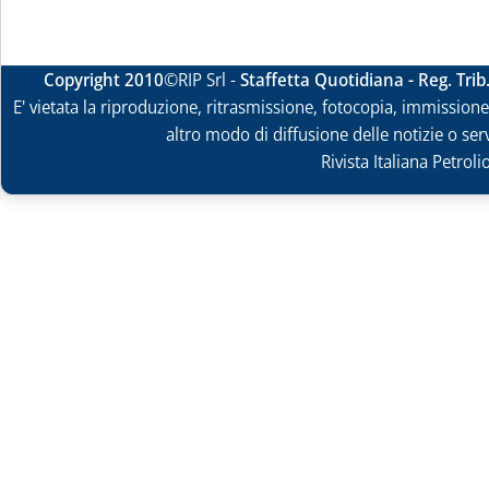
Copyright 2010
©RIP Srl -
Staffetta Quotidiana - Reg. Tri
E' vietata la riproduzione, ritrasmissione, fotocopia, immissione 
altro modo di diffusione delle notizie o ser
Rivista Italiana Petrol