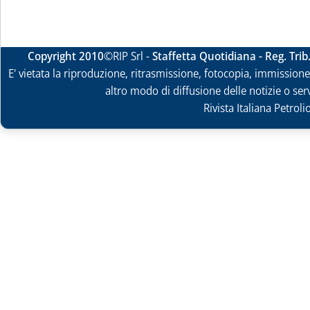
Copyright 2010
©RIP Srl -
Staffetta Quotidiana - Reg. Tri
E' vietata la riproduzione, ritrasmissione, fotocopia, immissione 
altro modo di diffusione delle notizie o ser
Rivista Italiana Petrol