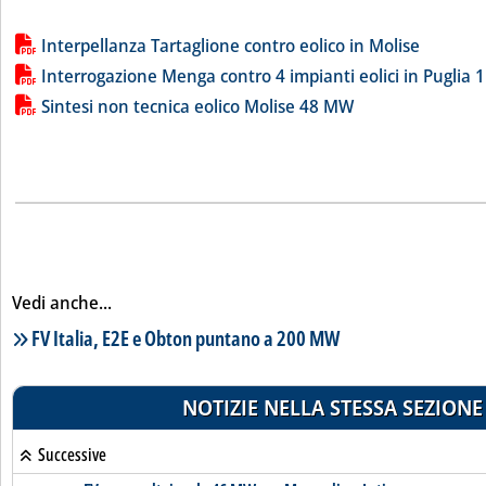
Lista allegati PDF alla notizia
Interpellanza Tartaglione contro eolico in Molise
Interrogazione Menga contro 4 impianti eolici in Puglia 
Sintesi non tecnica eolico Molise 48 MW
Vedi anche...
Lista notizie correlate
FV Italia, E2E e Obton puntano a 200 MW
NOTIZIE NELLA STESSA SEZIONE
Successive