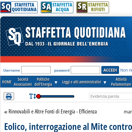
S
S
S
Attenzione! Esegui l'accesso per lèggere interamente la notizia.
Q
A
R
STAFFETTA
STAFFETTA
STAFFETTA
QUOTIDIANA
ACQUA
RIFIUTI
'Modulo Login per accedere'
Non ri
Username
password
Società
Politiche
Attività
HOME
▼
Leggi e atti amministrativi
▼
Associazioni
dell'Energia
Parlamentare
Rinnovabili e Altre Fonti di Energia - Efficienza
Torna alla sezione
mar
Eolico, interrogazione al Mite contro