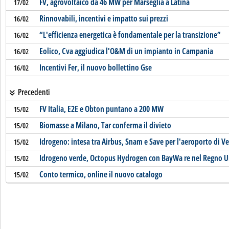
FV, agrovoltaico da 46 MW per Marseglia a Latina
17/02
Rinnovabili, incentivi e impatto sui prezzi
16/02
“L'efficienza energetica è fondamentale per la transizione”
16/02
Eolico, Cva aggiudica l'O&M di un impianto in Campania
16/02
Incentivi Fer, il nuovo bollettino Gse
16/02
Precedenti
FV Italia, E2E e Obton puntano a 200 MW
15/02
Biomasse a Milano, Tar conferma il divieto
15/02
Idrogeno: intesa tra Airbus, Snam e Save per l'aeroporto di V
15/02
Idrogeno verde, Octopus Hydrogen con BayWa re nel Regno U
15/02
Conto termico, online il nuovo catalogo
15/02