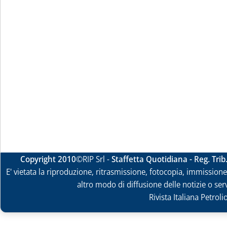
Copyright 2010
©RIP Srl -
Staffetta Quotidiana - Reg. Tri
E' vietata la riproduzione, ritrasmissione, fotocopia, immissione 
altro modo di diffusione delle notizie o ser
Rivista Italiana Petrol