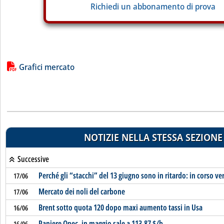
Richiedi un abbonamento di prova
Lista allegati PDF alla notizia
Grafici mercato
NOTIZIE NELLA STESSA SEZIONE
Successive
Perché gli “stacchi” del 13 giugno sono in ritardo: in corso ver
17/06
Mercato dei noli del carbone
17/06
Brent sotto quota 120 dopo maxi aumento tassi in Usa
16/06
Paniere Opec, in maggio sale a 113,87 $/b
16/06