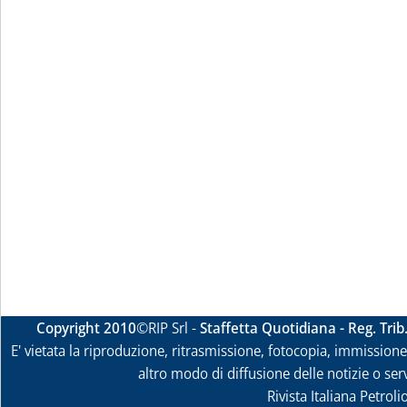
Copyright 2010
©RIP Srl -
Staffetta Quotidiana - Reg. Tri
E' vietata la riproduzione, ritrasmissione, fotocopia, immissione 
altro modo di diffusione delle notizie o ser
Rivista Italiana Petrol