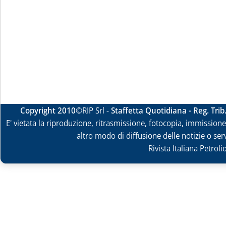
Copyright 2010
©RIP Srl -
Staffetta Quotidiana - Reg. Tri
E' vietata la riproduzione, ritrasmissione, fotocopia, immissione 
altro modo di diffusione delle notizie o ser
Rivista Italiana Petrol