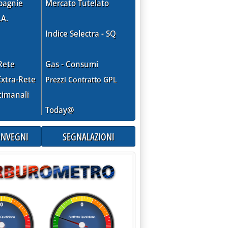
pagnie
Mercato Tutelato
.A.
Indice Selectra - SQ
Rete
Gas - Consumi
xtra-Rete
Prezzi Contratto GPL
timanali
Today@
CONVEGNI
SEGNALAZIONI