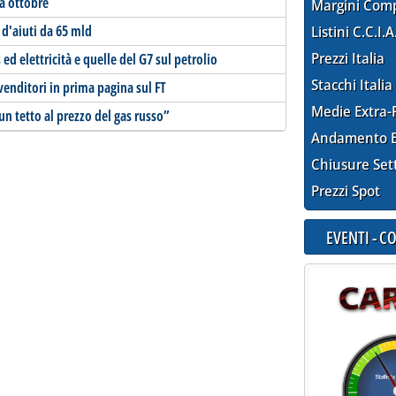
da ottobre
Margini Com
 d'aiuti da 65 mld
Listini C.C.I.A
Prezzi Italia
 ed elettricità e quelle del G7 sul petrolio
Stacchi Italia
i venditori in prima pagina sul FT
Medie Extra-
un tetto al prezzo del gas russo”
Andamento E
Chiusure Set
Prezzi Spot
EVENTI - 