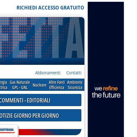
RICHIEDI ACCESSO GRATUITO
Abbonamenti
Contatti
ergia
Gas Naturale
Altre Fonti
Ambiente
Nucleare
ttrica
GPL - GNL
Efficienza
Sicurezza
COMMENTI - EDITORIALI
NOTIZIE GIORNO PER GIORNO