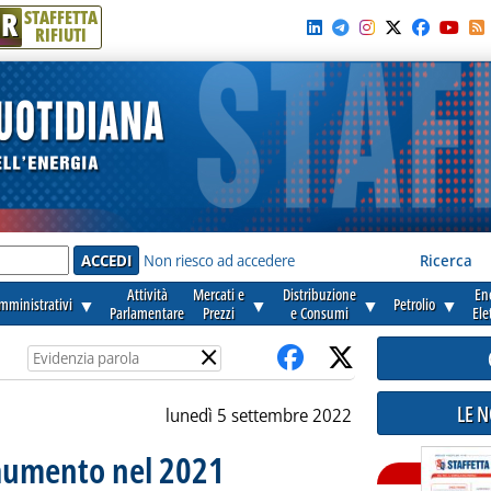
R
STAFFETTA
RIFIUTI
e'
Non riesco ad accedere
Ricerca
Attività
Mercati e
Distribuzione
En
amministrativi
▼
▼
▼
Petrolio
▼
Parlamentare
Prezzi
e Consumi
Ele
×
LE 
lunedì 5 settembre 2022
 aumento nel 2021