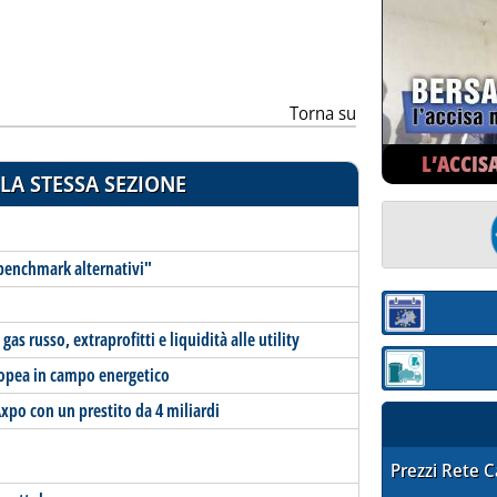
Torna su
L’ACCIS
LA STESSA SEZIONE
 "benchmark alternativi"
Sezione:
s russo, extraprofitti e liquidità alle utility
ropea in campo energetico
Sezione: quotaz
 Axpo con un prestito da 4 miliardi
STAFFETTA PRE
Prezzi Rete 