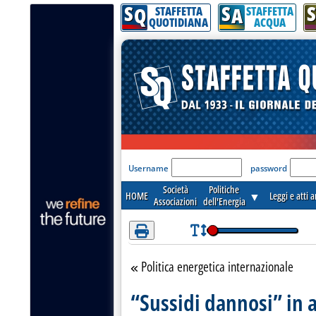
S
S
S
Attenzione! Esegui l'accesso per lèggere interamente la notizia.
Q
A
STAFFETTA
STAFFETTA
QUOTIDIANA
ACQUA
'Modulo Login per acceder
Username
password
Società
Politiche
HOME
▼
Leggi e atti 
Associazioni
dell'Energia
Politica energetica internazionale
Torna alla sezione
“Sussidi dannosi” in