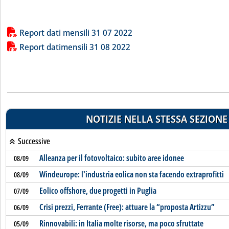
Lista allegati PDF alla notizia
Report dati mensili 31 07 2022
Report datimensili 31 08 2022
NOTIZIE NELLA STESSA SEZIONE
Successive
Alleanza per il fotovoltaico: subito aree idonee
08/09
Windeurope: l'industria eolica non sta facendo extraprofitti
08/09
Eolico offshore, due progetti in Puglia
07/09
Crisi prezzi, Ferrante (Free): attuare la “proposta Artizzu”
06/09
Rinnovabili: in Italia molte risorse, ma poco sfruttate
05/09