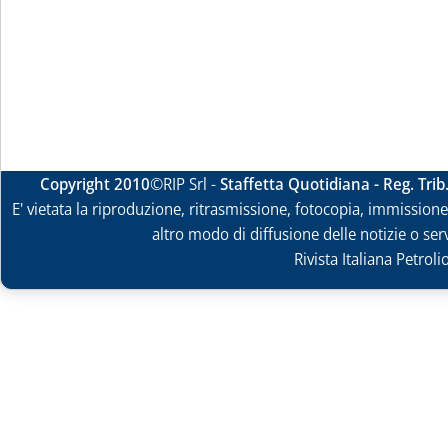
Copyright 2010
©RIP Srl -
Staffetta Quotidiana - Reg. Tri
E' vietata la riproduzione, ritrasmissione, fotocopia, immissione 
altro modo di diffusione delle notizie o ser
Rivista Italiana Petrol