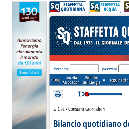
S
S
S
Attenzione! Esegui l'accesso per lèggere interamente la notizia.
Q
A
STAFFETTA
STAFFETTA
QUOTIDIANA
ACQUA
'Modulo Login per acceder
Username
password
Società
Politiche
HOME
▼
Leggi e atti 
Associazioni
dell'Energia
Gas - Consumi Giornalieri
Torna alla sezione
Bilancio quotidiano d