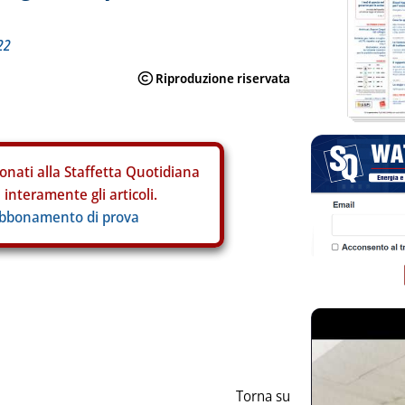
22
onati alla Staffetta Quotidiana
interamente gli articoli.
abbonamento di prova
ia
Torna su