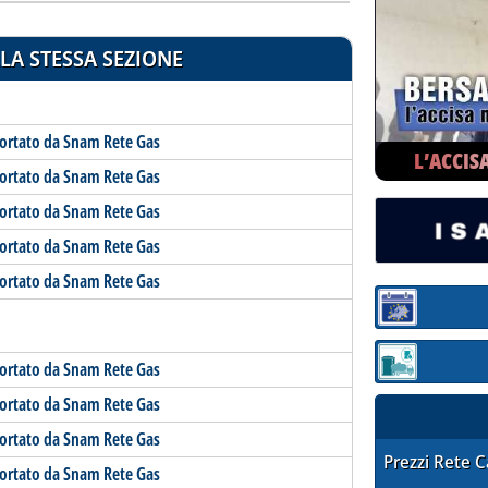
LA STESSA SEZIONE
portato da Snam Rete Gas
L’ACCIS
portato da Snam Rete Gas
portato da Snam Rete Gas
portato da Snam Rete Gas
portato da Snam Rete Gas
Sezione:
portato da Snam Rete Gas
Sezione: quotaz
portato da Snam Rete Gas
portato da Snam Rete Gas
STAFFETTA PRE
Prezzi Rete 
portato da Snam Rete Gas