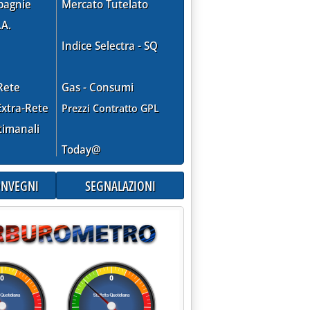
pagnie
Mercato Tutelato
.A.
Indice Selectra - SQ
Rete
Gas - Consumi
xtra-Rete
Prezzi Contratto GPL
timanali
Today@
CONVEGNI
SEGNALAZIONI