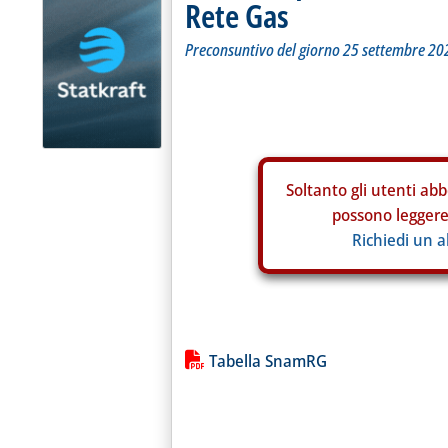
Rete Gas
Preconsuntivo del giorno 25 settembre 20
Soltanto gli
utenti abb
possono leggere 
Richiedi un 
Lista allegati PDF alla notiz
Tabella SnamRG