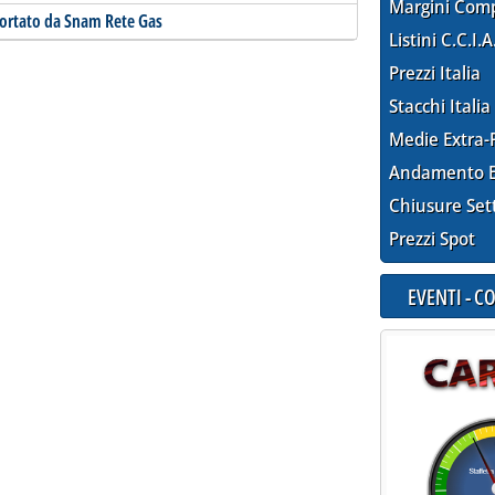
Margini Com
portato da Snam Rete Gas
Listini C.C.I.A
Prezzi Italia
Stacchi Italia
Medie Extra-
Andamento E
Chiusure Set
Prezzi Spot
EVENTI - 