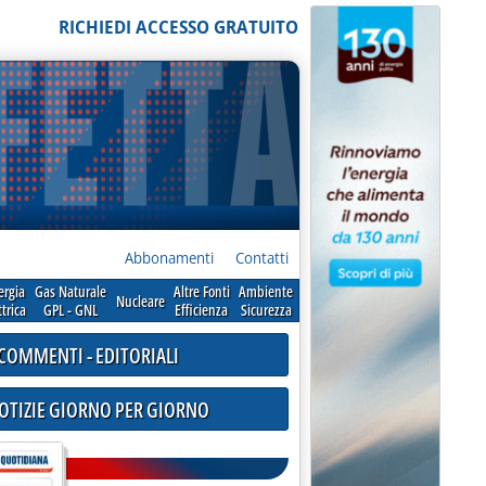
RICHIEDI ACCESSO GRATUITO
Abbonamenti
Contatti
ergia
Gas Naturale
Altre Fonti
Ambiente
Nucleare
ttrica
GPL - GNL
Efficienza
Sicurezza
COMMENTI - EDITORIALI
NOTIZIE GIORNO PER GIORNO