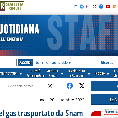
R
STAFFETTA
RIFIUTI
e'
Non riesco ad accedere
Ricerca
Attività
Mercati e
Distribuzione
En
amministrativi
▼
▼
▼
Petrolio
▼
Parlamentare
Prezzi
e Consumi
Ele
×
LE 
lunedì 26 settembre 2022
el gas trasportato da Snam