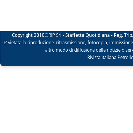
Copyright 2010
©RIP Srl -
Staffetta Quotidiana - Reg. Tri
E' vietata la riproduzione, ritrasmissione, fotocopia, immissione 
altro modo di diffusione delle notizie o ser
Rivista Italiana Petrol