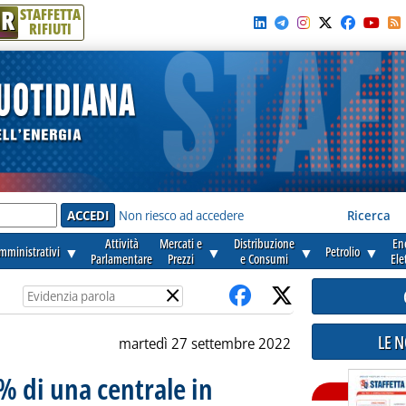
R
STAFFETTA
RIFIUTI
e'
Non riesco ad accedere
Ricerca
Attività
Mercati e
Distribuzione
En
amministrativi
▼
▼
▼
Petrolio
▼
Parlamentare
Prezzi
e Consumi
Ele
×
LE 
martedì 27 settembre 2022
 di una centrale in