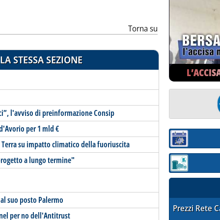
Torna su
LA STESSA SEZIONE
L’ACCIS
i”, l'avviso di preinformazione Consip
d'Avorio per 1 mld €
Sezione:
Terra su impatto climatico della fuoriuscita
progetto a lungo termine"
Sezione: quotaz
, al suo posto Palermo
STAFFETTA PRE
Prezzi Rete 
nel per no dell'Antitrust