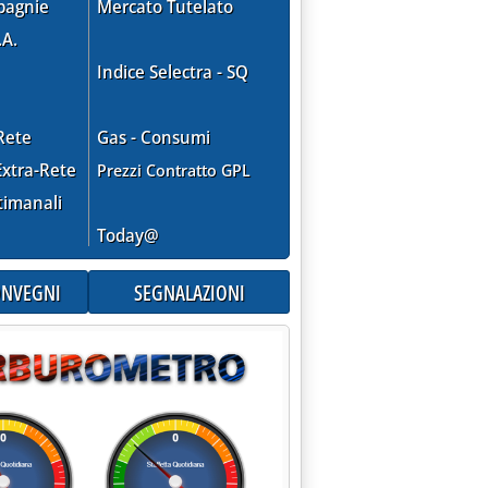
pagnie
Mercato Tutelato
.A.
Indice Selectra - SQ
Rete
Gas - Consumi
xtra-Rete
Prezzi Contratto GPL
timanali
Today@
CONVEGNI
SEGNALAZIONI