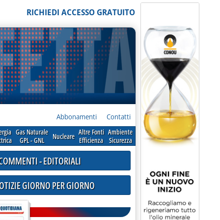
RICHIEDI ACCESSO GRATUITO
Abbonamenti
Contatti
ergia
Gas Naturale
Altre Fonti
Ambiente
Nucleare
ttrica
GPL - GNL
Efficienza
Sicurezza
COMMENTI - EDITORIALI
NOTIZIE GIORNO PER GIORNO