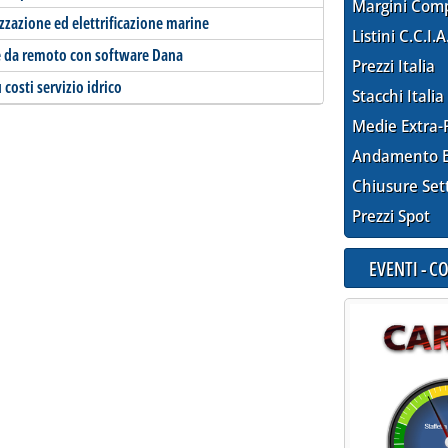
Margini Com
zzazione ed elettrificazione marine
Listini C.C.I.A
ite da remoto con software Dana
Prezzi Italia
 costi servizio idrico
Stacchi Italia
Medie Extra-
Andamento E
Chiusure Set
Prezzi Spot
EVENTI - 