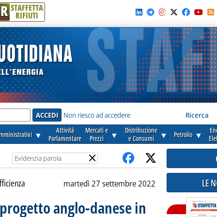
R
STAFFETTA
RIFIUTI
e'
Non riesco ad accedere
Ricerca
Attività
Mercati e
Distribuzione
En
amministrativi
▼
▼
▼
Petrolio
▼
Parlamentare
Prezzi
e Consumi
Ele
×
LE 
fficienza
martedì 27 settembre 2022
 progetto anglo-danese in