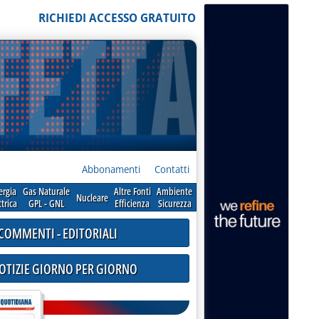
RICHIEDI ACCESSO GRATUITO
Abbonamenti
Contatti
ergia
Gas Naturale
Altre Fonti
Ambiente
Nucleare
ttrica
GPL - GNL
Efficienza
Sicurezza
COMMENTI - EDITORIALI
NOTIZIE GIORNO PER GIORNO