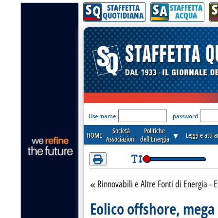
S
S
S
Attenzione! Esegui l'accesso per lèggere interamente la notizia.
Q
A
STAFFETTA
STAFFETTA
QUOTIDIANA
ACQUA
'Modulo Login per acceder
Username
password
Società
Politiche
HOME
▼
Leggi e atti 
Associazioni
dell'Energia
Rinnovabili e Altre Fonti di Energia - E
Torna alla sezione
Eolico offshore, mega