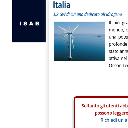
Italia
3,2 GW di cui uno dedicato all'idrogeno
Il più gr
mondo, c
una poten
profonde
stato ann
attiva ne
Ocean Tec
Soltanto gli
utenti abb
possono leggere 
Richiedi un 