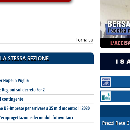
Torna su
L’ACCIS
LA STESSA SEZIONE
er Hope in Puglia
Sezione:
e Regioni sul decreto Fer 2
Sezione: quotaz
el contingente
 UE-imprese per arrivare a 35 mld mc entro il 2030
l'ecoprogettazione dei moduli fotovoltaici
STAFFETTA PRE
Prezzi Rete 