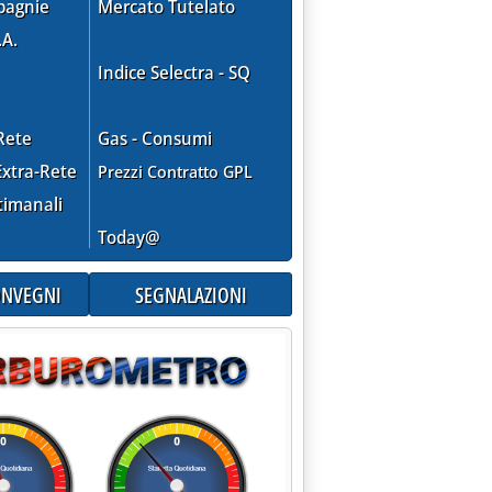
pagnie
Mercato Tutelato
.A.
Indice Selectra - SQ
Rete
Gas - Consumi
xtra-Rete
Prezzi Contratto GPL
timanali
Today@
CONVEGNI
SEGNALAZIONI