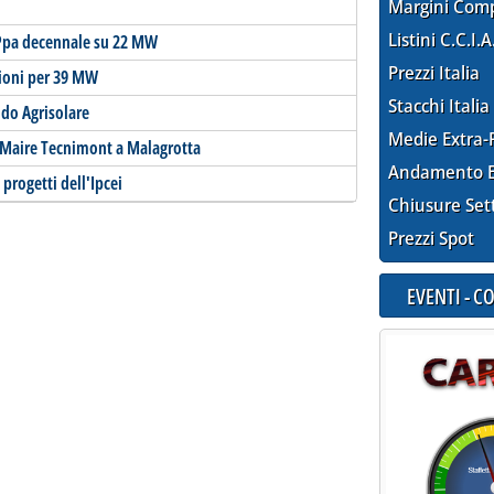
Margini Com
Listini C.C.I.A
 Ppa decennale su 22 MW
Prezzi Italia
azioni per 39 MW
Stacchi Italia
ndo Agrisolare
Medie Extra-
di Maire Tecnimont a Malagrotta
Andamento E
 progetti dell'Ipcei
Chiusure Set
Prezzi Spot
EVENTI - 