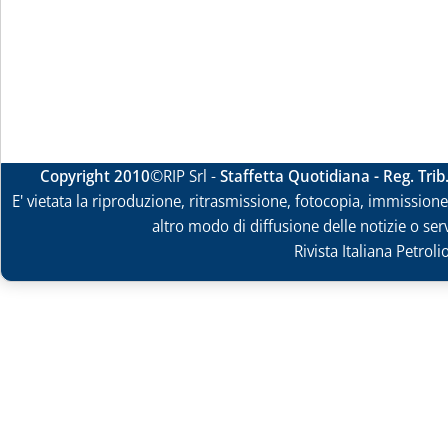
Copyright 2010
©RIP Srl -
Staffetta Quotidiana - Reg. Tri
E' vietata la riproduzione, ritrasmissione, fotocopia, immissione 
altro modo di diffusione delle notizie o ser
Rivista Italiana Petrol