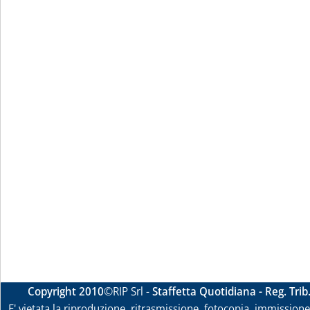
Copyright 2010
©RIP Srl -
Staffetta Quotidiana - Reg. Tri
E' vietata la riproduzione, ritrasmissione, fotocopia, immissione 