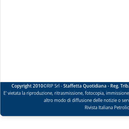
Copyright 2010
©RIP Srl -
Staffetta Quotidiana - Reg. Tri
E' vietata la riproduzione, ritrasmissione, fotocopia, immissione 
altro modo di diffusione delle notizie o ser
Rivista Italiana Petrol