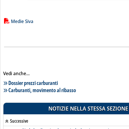
Lista allegati PDF alla notizia
Medie Siva
Vedi anche...
Lista notizie correlate
Dossier prezzi carburanti
Carburanti, movimento al ribasso
NOTIZIE NELLA STESSA SEZIONE
Successive