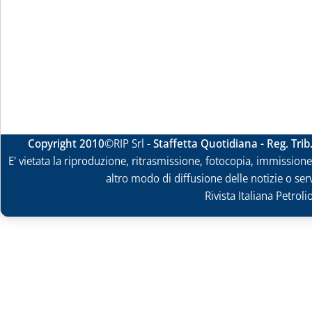
Copyright 2010
©RIP Srl -
Staffetta Quotidiana - Reg. Tri
E' vietata la riproduzione, ritrasmissione, fotocopia, immissione 
altro modo di diffusione delle notizie o ser
Rivista Italiana Petrol