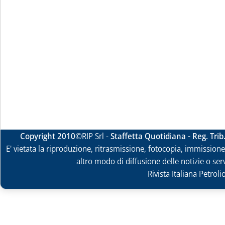
Copyright 2010
©RIP Srl -
Staffetta Quotidiana - Reg. Tri
E' vietata la riproduzione, ritrasmissione, fotocopia, immissione 
altro modo di diffusione delle notizie o ser
Rivista Italiana Petrol