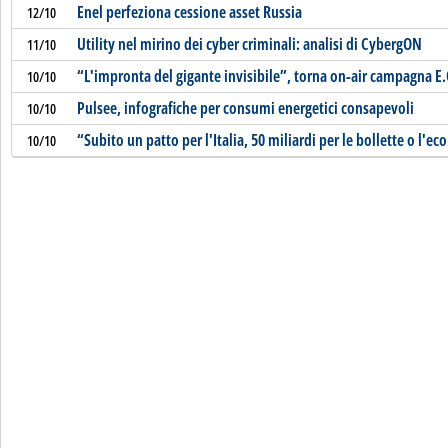
Enel perfeziona cessione asset Russia
12/10
Utility nel mirino dei cyber criminali: analisi di CybergON
11/10
“L'impronta del gigante invisibile”, torna on-air campagna E
10/10
Pulsee, infografiche per consumi energetici consapevoli
10/10
“Subito un patto per l'Italia, 50 miliardi per le bollette o l'
10/10