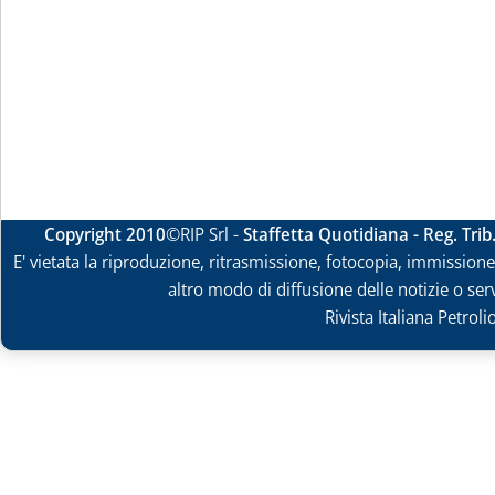
Copyright 2010
©RIP Srl -
Staffetta Quotidiana - Reg. Tri
E' vietata la riproduzione, ritrasmissione, fotocopia, immissione 
altro modo di diffusione delle notizie o ser
Rivista Italiana Petrol