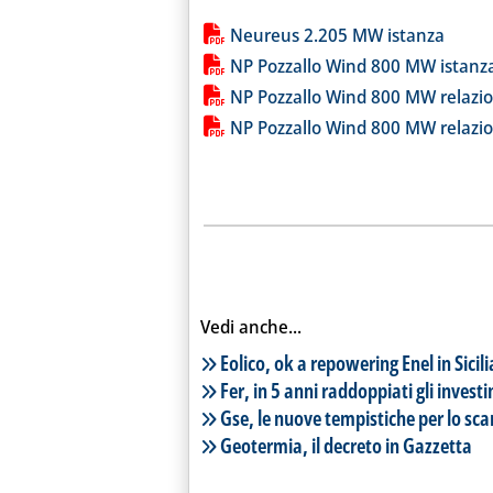
Lista allegati PDF alla notiz
Neureus 2.205 MW istanza
NP Pozzallo Wind 800 MW istanz
NP Pozzallo Wind 800 MW relazi
NP Pozzallo Wind 800 MW relazion
Vedi anche...
Lista notizie correlate
Eolico, ok a repowering Enel in Sicili
Fer, in 5 anni raddoppiati gli inves
Gse, le nuove tempistiche per lo sc
Geotermia, il decreto in Gazzetta