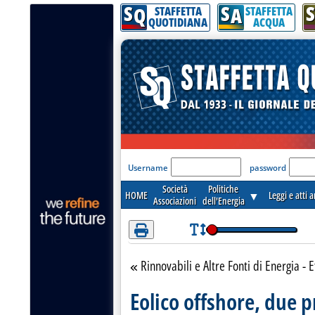
S
S
S
Attenzione! Esegui l'accesso per lèggere interamente la notizia.
Q
A
STAFFETTA
STAFFETTA
QUOTIDIANA
ACQUA
'Modulo Login per acceder
Username
password
Società
Politiche
HOME
▼
Leggi e atti 
Associazioni
dell'Energia
Rinnovabili e Altre Fonti di Energia - E
Torna alla sezione
Eolico offshore, due pr