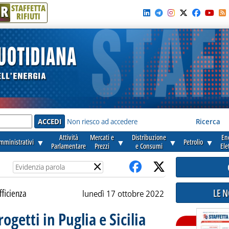
R
STAFFETTA
RIFIUTI
e'
Non riesco ad accedere
Ricerca
Attività
Mercati e
Distribuzione
En
amministrativi
▼
▼
▼
Petrolio
▼
Parlamentare
Prezzi
e Consumi
Ele
×
LE 
fficienza
lunedì 17 ottobre 2022
ogetti in Puglia e Sicilia