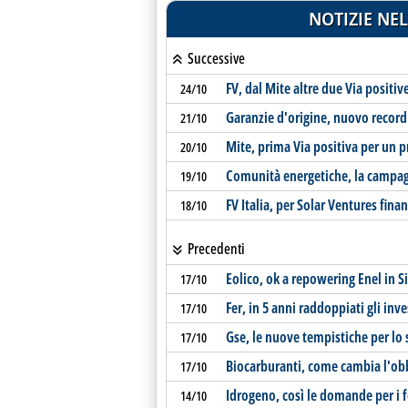
NOTIZIE NEL
Successive
FV, dal Mite altre due Via positi
24/10
Garanzie d'origine, nuovo record:
21/10
Mite, prima Via positiva per un p
20/10
Comunità energetiche, la campag
19/10
FV Italia, per Solar Ventures fin
18/10
Precedenti
Eolico, ok a repowering Enel in Si
17/10
Fer, in 5 anni raddoppiati gli in
17/10
Gse, le nuove tempistiche per lo
17/10
Biocarburanti, come cambia l'obb
17/10
Idrogeno, così le domande per i f
14/10