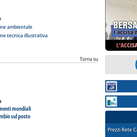
ia
a
one ambientale
e tecnica illustrativa
L’ACCIS
Torna su
Sezione:
a
Sezione: quotaz
timenti mondiali
ambio sul posto
STAFFETTA PRE
Prezzi Rete 