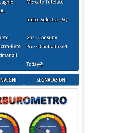
pagnie
Mercato Tutelato
.A.
Indice Selectra - SQ
Rete
Gas - Consumi
xtra-Rete
Prezzi Contratto GPL
timanali
Today@
CONVEGNI
SEGNALAZIONI