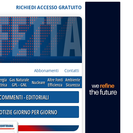
RICHIEDI ACCESSO GRATUITO
Abbonamenti
Contatti
ergia
Gas Naturale
Altre Fonti
Ambiente
Nucleare
ttrica
GPL - GNL
Efficienza
Sicurezza
COMMENTI - EDITORIALI
NOTIZIE GIORNO PER GIORNO