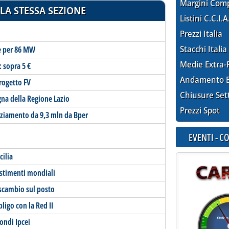
Margini Com
LA STESSA SEZIONE
Listini C.C.I.A
Prezzi Italia
Stacchi Italia
ve per 86 MW
Medie Extra-
 sopra 5 €
Andamento E
rogetto FV
Chiusure Set
na della Regione Lazio
Prezzi Spot
anziamento da 9,3 mln da Bper
EVENTI - 
cilia
vestimenti mondiali
 scambio sul posto
ligo con la Red II
ondi Ipcei