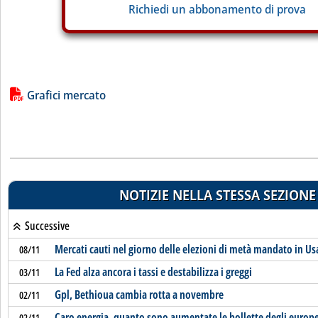
Richiedi un abbonamento di prova
Lista allegati PDF alla notizia
Grafici mercato
NOTIZIE NELLA STESSA SEZIONE
Successive
Mercati cauti nel giorno delle elezioni di metà mandato in Us
08/11
La Fed alza ancora i tassi e destabilizza i greggi
03/11
Gpl, Bethioua cambia rotta a novembre
02/11
Caro energia, quanto sono aumentate le bollette degli europe
02/11