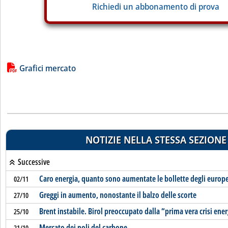
Richiedi un abbonamento di prova
Lista allegati PDF alla notizia
Grafici mercato
NOTIZIE NELLA STESSA SEZIONE
Successive
Caro energia, quanto sono aumentate le bollette degli europe
02/11
Greggi in aumento, nonostante il balzo delle scorte
27/10
Brent instabile. Birol preoccupato dalla “prima vera crisi ene
25/10
Mercato dei noli del carbone
21/10