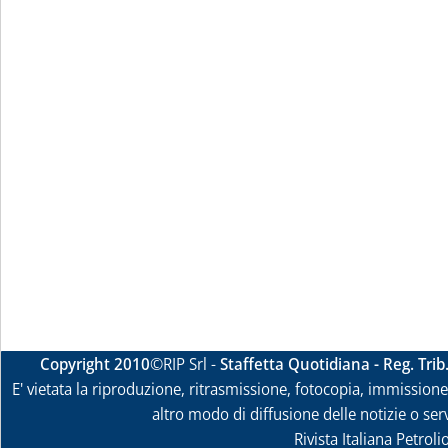
Copyright 2010
©RIP Srl -
Staffetta Quotidiana - Reg. Tri
E' vietata la riproduzione, ritrasmissione, fotocopia, immissione 
altro modo di diffusione delle notizie o ser
Rivista Italiana Petrol