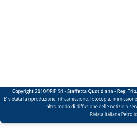
Copyright 2010
©RIP Srl -
Staffetta Quotidiana - Reg. Tri
E' vietata la riproduzione, ritrasmissione, fotocopia, immissione 
altro modo di diffusione delle notizie o ser
Rivista Italiana Petrol