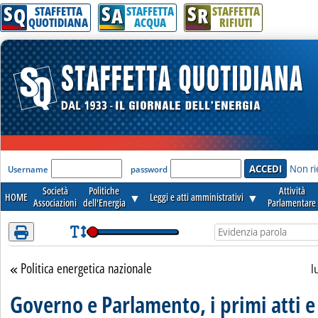
S
S
S
Attenzione! Esegui l'accesso per lèggere interamente la notizia.
Q
A
R
STAFFETTA
STAFFETTA
STAFFETTA
QUOTIDIANA
ACQUA
RIFIUTI
'Modulo Login per accedere'
Non ri
Username
password
Società
Politiche
Attività
HOME
▼
Leggi e atti amministrativi
▼
Associazioni
dell'Energia
Parlamentare
Politica energetica nazionale
Torna alla sezione
l
Governo e Parlamento, i primi atti e