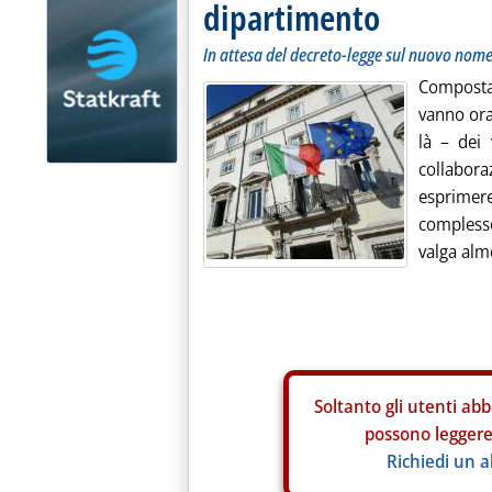
dipartimento
In attesa del decreto-legge sul nuovo nome
Composta 
vanno ora
là – dei 
collabor
esprimer
complesso
valga alm
Soltanto gli
utenti abb
possono leggere 
Richiedi un 