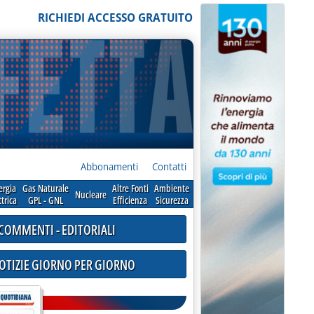
RICHIEDI ACCESSO GRATUITO
Abbonamenti
Contatti
ergia
Gas Naturale
Altre Fonti
Ambiente
Nucleare
ttrica
GPL - GNL
Efficienza
Sicurezza
COMMENTI - EDITORIALI
NOTIZIE GIORNO PER GIORNO