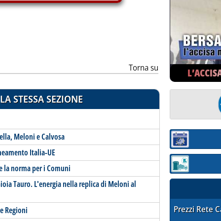
Torna su
L’ACCIS
LA STESSA SEZIONE
rella, Meloni e Calvosa
Sezione:
ineamento Italia-UE
Sezione: quotaz
re la norma per i Comuni
ioia Tauro. L'energia nella replica di Meloni al
STAFFETTA PRE
Prezzi Rete 
e Regioni