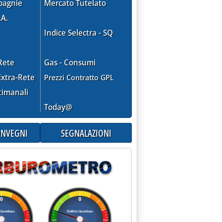
pagnie
Mercato Tutelato
.A.
Indice Selectra - SQ
Rete
Gas - Consumi
xtra-Rete
Prezzi Contratto GPL
timanali
Today@
CONVEGNI
SEGNALAZIONI