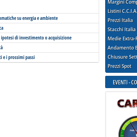
Margini Com
Listini C.C.I.A
mmatiche su energia e ambiente
Prezzi Italia
ca
Stacchi Italia
 ipotesi di investimento o acquisizione
Medie Extra-
tà
Andamento E
Chiusure Set
i e i prossimi passi
Prezzi Spot
EVENTI - 