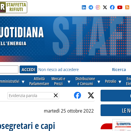
R
STAFFETTA
RIFIUTI
e'
Non riesco ad accedere
Ricerca
Attività
Mercati e
Distribuzione
En
amministrativi
▼
▼
▼
Petrolio
▼
Parlamentare
Prezzi
e Consumi
Ele
×
LE 
martedì 25 ottobre 2022
segretari e capi