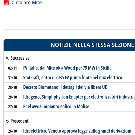
Lista allegati PDF alla notizia
Circolare Mite
NOTIZIE NELLA STESSA SEZIONE
Successive
FV Italia, dal Mite ok a Wood per 79 MW in Sicilia
02/11
Statkraft, entro il 2035 FV prima fonte nel mix elettrico
31/10
Decreto Biometano, i dettagli del via libera UE
28/10
Idrogeno, Simpliphy con Enapter per elettrolizzatori industria
28/10
Enel avvia impianto eolico in Molise
27/10
Precedenti
Idroelettrico, Veneto approva legge sulle grandi derivazioni
26/10