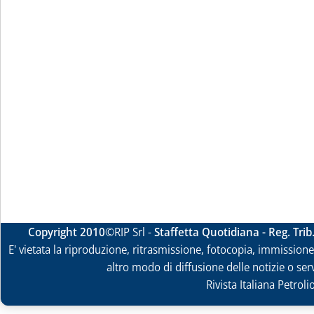
Copyright 2010
©RIP Srl -
Staffetta Quotidiana - Reg. Tri
E' vietata la riproduzione, ritrasmissione, fotocopia, immissione 
altro modo di diffusione delle notizie o ser
Rivista Italiana Petrol