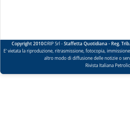
Copyright 2010
©RIP Srl -
Staffetta Quotidiana - Reg. Tri
E' vietata la riproduzione, ritrasmissione, fotocopia, immissione 
altro modo di diffusione delle notizie o ser
Rivista Italiana Petrol