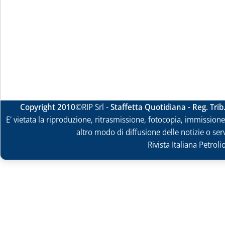
Copyright 2010
©RIP Srl -
Staffetta Quotidiana - Reg. Tri
E' vietata la riproduzione, ritrasmissione, fotocopia, immissione 
altro modo di diffusione delle notizie o ser
Rivista Italiana Petrol