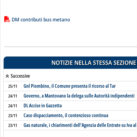
Lista allegati PDF alla notizia
DM contributi bus metano
NOTIZIE NELLA STESSA SEZIONE
Successive
Gnl Piombino, il Comune presenta il ricorso al Tar
25/11
Governo, a Mantovano la delega sulle Autorità indipendenti
24/11
DL Accise in Gazzetta
24/11
Caso dispacciamento, il contenzioso continua
23/11
Gas naturale, i chiarimenti dell'Agenzia delle Entrate su Iva a
23/11