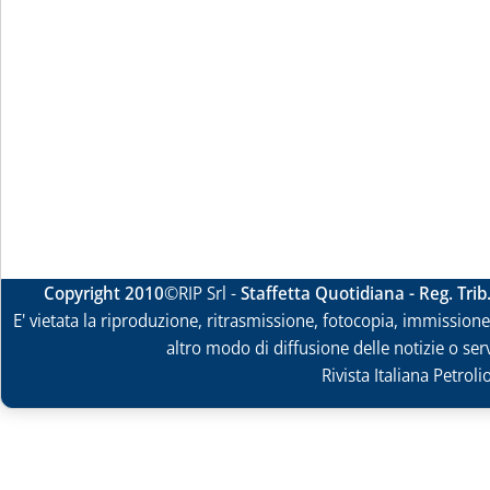
Copyright 2010
©RIP Srl -
Staffetta Quotidiana - Reg. Tri
E' vietata la riproduzione, ritrasmissione, fotocopia, immissione 
altro modo di diffusione delle notizie o ser
Rivista Italiana Petrol