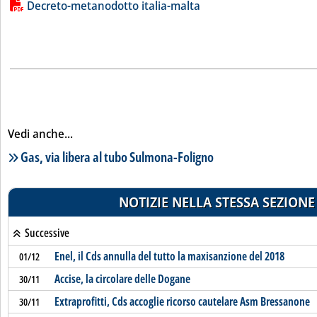
Lista allegati PDF alla notizia
Decreto-metanodotto italia-malta
Vedi anche...
Lista notizie correlate
Gas, via libera al tubo Sulmona-Foligno
NOTIZIE NELLA STESSA SEZIONE
Successive
Enel, il Cds annulla del tutto la maxisanzione del 2018
01/12
Accise, la circolare delle Dogane
30/11
Extraprofitti, Cds accoglie ricorso cautelare Asm Bressanone
30/11