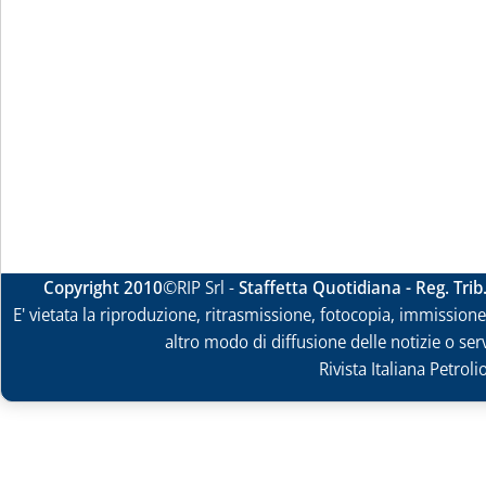
Copyright 2010
©RIP Srl -
Staffetta Quotidiana - Reg. Tri
E' vietata la riproduzione, ritrasmissione, fotocopia, immissione 
altro modo di diffusione delle notizie o ser
Rivista Italiana Petrol