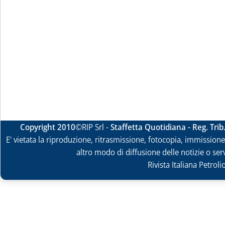
Copyright 2010
©RIP Srl -
Staffetta Quotidiana - Reg. Tri
E' vietata la riproduzione, ritrasmissione, fotocopia, immissione 
altro modo di diffusione delle notizie o ser
Rivista Italiana Petrol