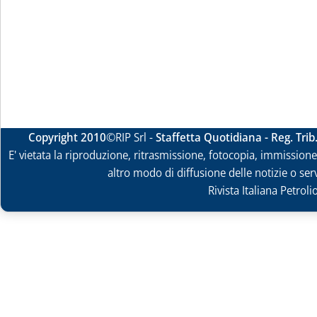
Copyright 2010
©RIP Srl -
Staffetta Quotidiana - Reg. Tri
E' vietata la riproduzione, ritrasmissione, fotocopia, immissione 
altro modo di diffusione delle notizie o ser
Rivista Italiana Petrol