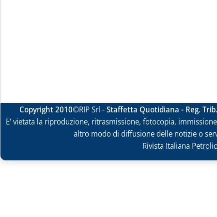
Copyright 2010
©RIP Srl -
Staffetta Quotidiana - Reg. Tri
E' vietata la riproduzione, ritrasmissione, fotocopia, immissione 
altro modo di diffusione delle notizie o ser
Rivista Italiana Petrol