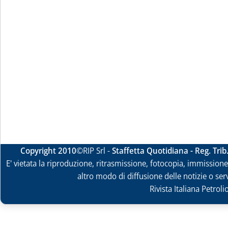
Copyright 2010
©RIP Srl -
Staffetta Quotidiana - Reg. Tri
E' vietata la riproduzione, ritrasmissione, fotocopia, immissione 
altro modo di diffusione delle notizie o ser
Rivista Italiana Petrol