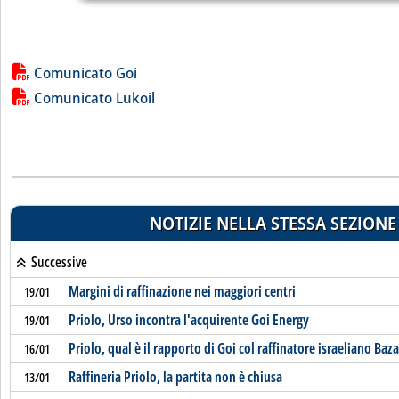
Lista allegati PDF alla notizia
Comunicato Goi
Comunicato Lukoil
NOTIZIE NELLA STESSA SEZIONE
Successive
Margini di raffinazione nei maggiori centri
19/01
Priolo, Urso incontra l'acquirente Goi Energy
19/01
Priolo, qual è il rapporto di Goi col raffinatore israeliano Baz
16/01
Raffineria Priolo, la partita non è chiusa
13/01