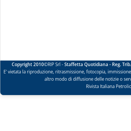
Copyright 2010
©RIP Srl -
Staffetta Quotidiana - Reg. Tri
E' vietata la riproduzione, ritrasmissione, fotocopia, immissione 
altro modo di diffusione delle notizie o ser
Rivista Italiana Petrol