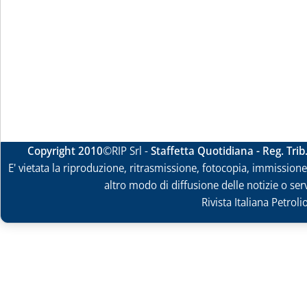
Copyright 2010
©RIP Srl -
Staffetta Quotidiana - Reg. Tri
E' vietata la riproduzione, ritrasmissione, fotocopia, immissione 
altro modo di diffusione delle notizie o ser
Rivista Italiana Petrol