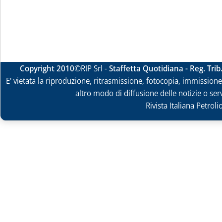
Copyright 2010
©RIP Srl -
Staffetta Quotidiana - Reg. Tri
E' vietata la riproduzione, ritrasmissione, fotocopia, immissione 
altro modo di diffusione delle notizie o ser
Rivista Italiana Petrol