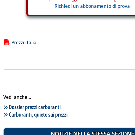
Richiedi un abbonamento di prova
Lista allegati PDF alla notizia
Prezzi Italia
Vedi anche...
Lista notizie correlate
Dossier prezzi carburanti
Carburanti, quiete sui prezzi
NOTIZIE NELLA STESSA SEZIONE