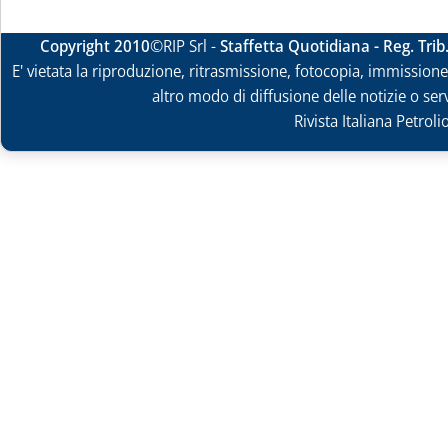
Copyright 2010
©RIP Srl -
Staffetta Quotidiana - Reg. Tri
E' vietata la riproduzione, ritrasmissione, fotocopia, immissione 
altro modo di diffusione delle notizie o ser
Rivista Italiana Petrol