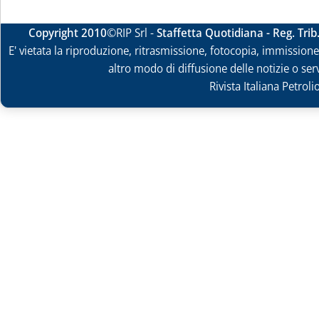
Copyright 2010
©RIP Srl -
Staffetta Quotidiana - Reg. Tri
E' vietata la riproduzione, ritrasmissione, fotocopia, immissione 
altro modo di diffusione delle notizie o ser
Rivista Italiana Petrol