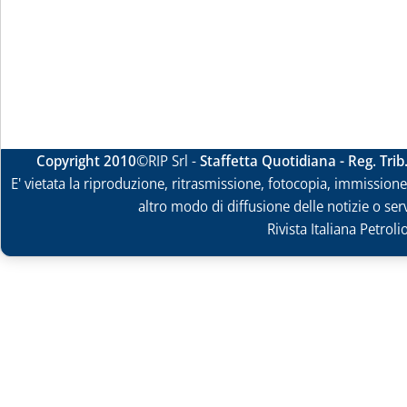
Copyright 2010
©RIP Srl -
Staffetta Quotidiana - Reg. Tri
E' vietata la riproduzione, ritrasmissione, fotocopia, immissione 
altro modo di diffusione delle notizie o ser
Rivista Italiana Petrol