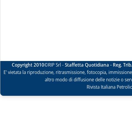
Copyright 2010
©RIP Srl -
Staffetta Quotidiana - Reg. Tri
E' vietata la riproduzione, ritrasmissione, fotocopia, immissione 
altro modo di diffusione delle notizie o ser
Rivista Italiana Petrol