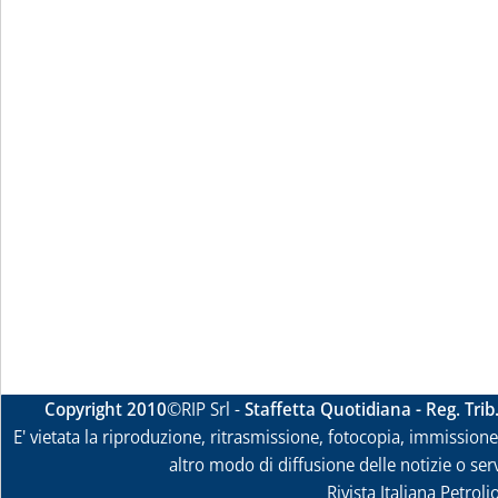
Copyright 2010
©RIP Srl -
Staffetta Quotidiana - Reg. Tri
E' vietata la riproduzione, ritrasmissione, fotocopia, immissione 
altro modo di diffusione delle notizie o ser
Rivista Italiana Petrol