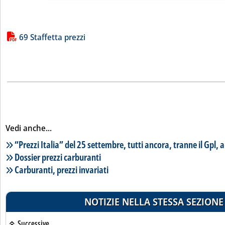
Lista allegati PDF alla notizia
69 Staffetta prezzi
Vedi anche...
Lista notizie correlate
“Prezzi Italia” del 25 settembre, tutti ancora, tranne il Gpl, 
Dossier prezzi carburanti
Carburanti, prezzi invariati
NOTIZIE NELLA STESSA SEZIONE
Successive