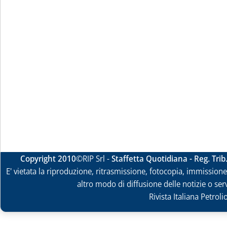
Copyright 2010
©RIP Srl -
Staffetta Quotidiana - Reg. Tri
E' vietata la riproduzione, ritrasmissione, fotocopia, immissione 
altro modo di diffusione delle notizie o ser
Rivista Italiana Petrol