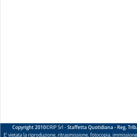
Copyright 2010
©RIP Srl -
Staffetta Quotidiana - Reg. Tri
E' vietata la riproduzione, ritrasmissione, fotocopia, immissione 