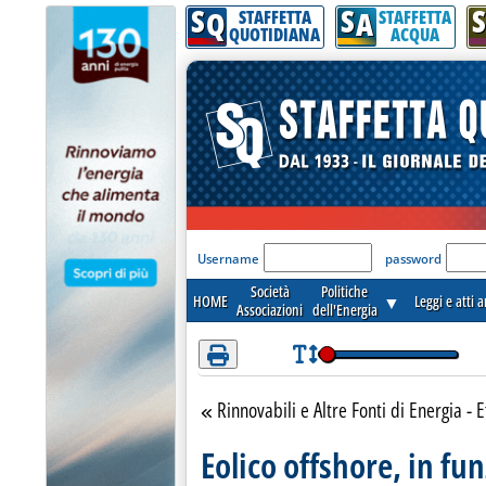
S
S
S
Attenzione! Esegui l'accesso per lèggere interamente la notizia.
Q
A
STAFFETTA
STAFFETTA
QUOTIDIANA
ACQUA
'Modulo Login per acceder
Username
password
Società
Politiche
HOME
▼
Leggi e atti 
Associazioni
dell'Energia
Rinnovabili e Altre Fonti di Energia - E
Torna alla sezione
Eolico offshore, in fu