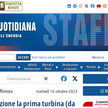
R
STAFFETTA
RIFIUTI
e'
Non riesco ad accedere
Ricerca
Attività
Mercati e
Distribuzione
En
amministrativi
▼
▼
▼
Petrolio
▼
Parlamentare
Prezzi
e Consumi
Ele
×
LE 
fficienza
martedì 10 ottobre 2023
nzione la prima turbina (da