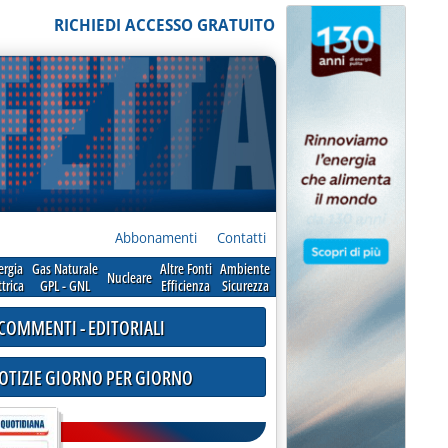
RICHIEDI ACCESSO GRATUITO
Abbonamenti
Contatti
ergia
Gas Naturale
Altre Fonti
Ambiente
Nucleare
ttrica
GPL - GNL
Efficienza
Sicurezza
COMMENTI - EDITORIALI
NOTIZIE GIORNO PER GIORNO