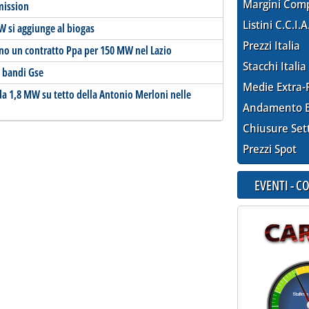
Margini Com
mission
Listini C.C.I.A
MW si aggiunge al biogas
Prezzi Italia
ano un contratto Ppa per 150 MW nel Lazio
Stacchi Italia
i bandi Gse
Medie Extra-
da 1,8 MW su tetto della Antonio Merloni nelle
Andamento E
Chiusure Set
Prezzi Spot
EVENTI - 