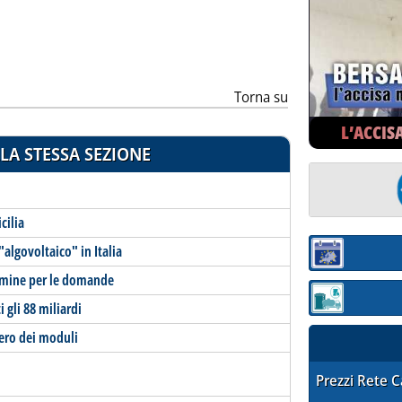
Torna su
L’ACCIS
LA STESSA SEZIONE
cilia
algovoltaico" in Italia
Sezione:
ermine per le domande
Sezione: quotaz
gli 88 miliardi
pero dei moduli
STAFFETTA PRE
Prezzi Rete 