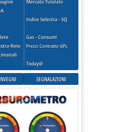
pagnie
Mercato Tutelato
.A.
Indice Selectra - SQ
Rete
Gas - Consumi
xtra-Rete
Prezzi Contratto GPL
timanali
Today@
CONVEGNI
SEGNALAZIONI