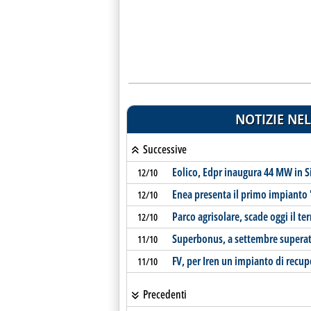
NOTIZIE NEL
Successive
Eolico, Edpr inaugura 44 MW in Si
12/10
Enea presenta il primo impianto "
12/10
Parco agrisolare, scade oggi il t
12/10
Superbonus, a settembre superati 
11/10
FV, per Iren un impianto di recu
11/10
Precedenti