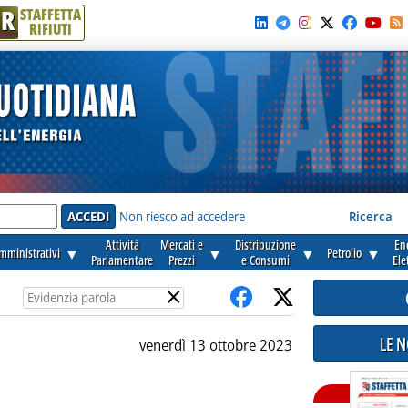
R
STAFFETTA
RIFIUTI
e'
Non riesco ad accedere
Ricerca
Attività
Mercati e
Distribuzione
En
amministrativi
▼
▼
▼
Petrolio
▼
Parlamentare
Prezzi
e Consumi
Ele
×
LE 
venerdì 13 ottobre 2023