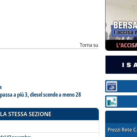
ia
L’ACCIS
Torna su
a
Sezione:
a passa a più 3, diesel scende a meno 28
Sezione: quotaz
LA STESSA SEZIONE
STAFFETTA PRE
Prezzi Rete 