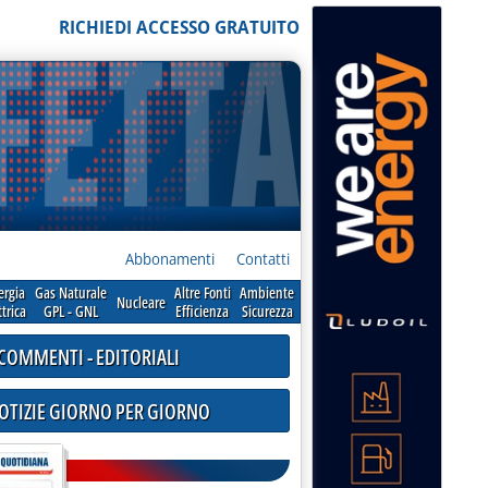
RICHIEDI ACCESSO GRATUITO
Abbonamenti
Contatti
ergia
Gas Naturale
Altre Fonti
Ambiente
Nucleare
ttrica
GPL - GNL
Efficienza
Sicurezza
COMMENTI - EDITORIALI
NOTIZIE GIORNO PER GIORNO