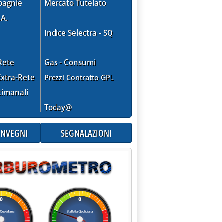
pagnie
Mercato Tutelato
.A.
Indice Selectra - SQ
Rete
Gas - Consumi
xtra-Rete
Prezzi Contratto GPL
timanali
Today@
CONVEGNI
SEGNALAZIONI