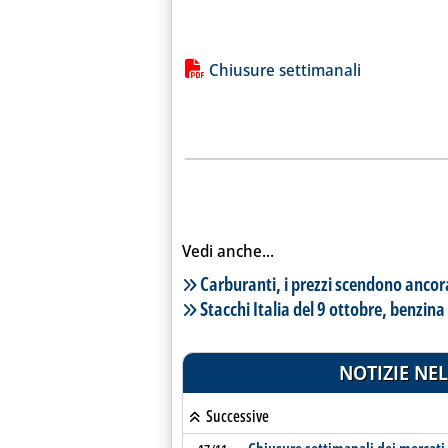
Lista allegati PDF alla notiz
Chiusure settimanali
Vedi anche...
Lista notizie correlate
Carburanti, i prezzi scendono ancor
Stacchi Italia del 9 ottobre, benzin
NOTIZIE NEL
Successive