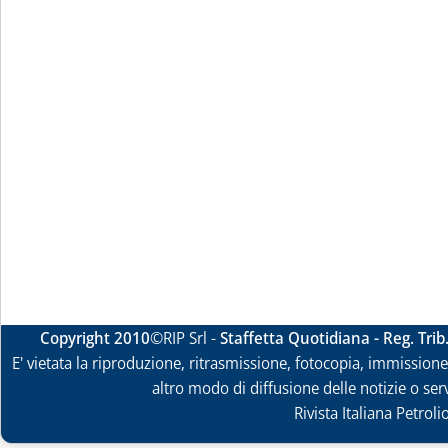
Copyright 2010
©RIP Srl -
Staffetta Quotidiana - Reg. Tri
E' vietata la riproduzione, ritrasmissione, fotocopia, immissione 
altro modo di diffusione delle notizie o ser
Rivista Italiana Petrol