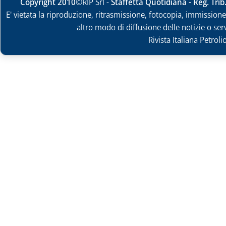
Copyright 2010
©RIP Srl -
Staffetta Quotidiana - Reg. Tri
E' vietata la riproduzione, ritrasmissione, fotocopia, immissione 
altro modo di diffusione delle notizie o ser
Rivista Italiana Petrol