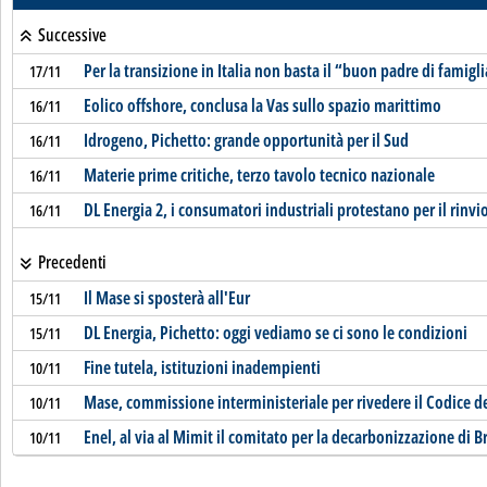
Successive
Per la transizione in Italia non basta il “buon padre di famigl
17/11
Eolico offshore, conclusa la Vas sullo spazio marittimo
16/11
Idrogeno, Pichetto: grande opportunità per il Sud
16/11
Materie prime critiche, terzo tavolo tecnico nazionale
16/11
DL Energia 2, i consumatori industriali protestano per il rinvi
16/11
Precedenti
Il Mase si sposterà all'Eur
15/11
DL Energia, Pichetto: oggi vediamo se ci sono le condizioni
15/11
Fine tutela, istituzioni inadempienti
10/11
Mase, commissione interministeriale per rivedere il Codice d
10/11
Enel, al via al Mimit il comitato per la decarbonizzazione di B
10/11