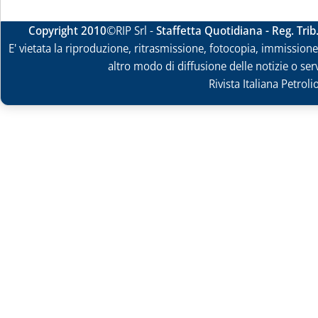
Copyright 2010
©RIP Srl -
Staffetta Quotidiana - Reg. Tri
E' vietata la riproduzione, ritrasmissione, fotocopia, immissione 
altro modo di diffusione delle notizie o ser
Rivista Italiana Petrol