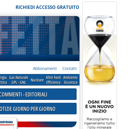
RICHIEDI ACCESSO GRATUITO
Abbonamenti
Contatti
ergia
Gas Naturale
Altre Fonti
Ambiente
Nucleare
ttrica
GPL - GNL
Efficienza
Sicurezza
COMMENTI - EDITORIALI
NOTIZIE GIORNO PER GIORNO