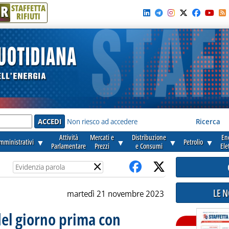
R
STAFFETTA
RIFIUTI
e'
Non riesco ad accedere
Ricerca
Attività
Mercati e
Distribuzione
En
amministrativi
▼
▼
▼
Petrolio
▼
Parlamentare
Prezzi
e Consumi
Ele
×
LE 
martedì 21 novembre 2023
del giorno prima con