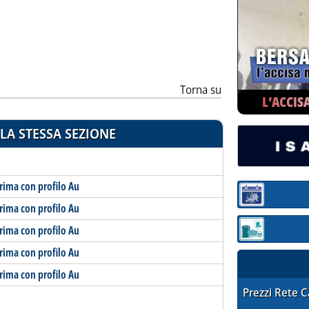
ia
Torna su
L’ACCIS
LA STESSA SEZIONE
rima con profilo Au
Sezione:
rima con profilo Au
rima con profilo Au
Sezione: quotaz
rima con profilo Au
rima con profilo Au
STAFFETTA PRE
Prezzi Rete 