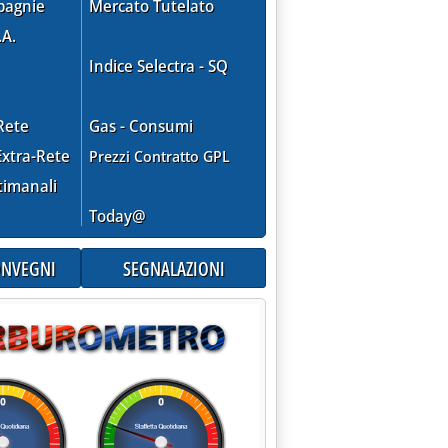
pagnie
Mercato Tutelato
.A.
Indice Selectra - SQ
Rete
Gas - Consumi
xtra-Rete
Prezzi Contratto GPL
timanali
Today@
CONVEGNI
SEGNALAZIONI